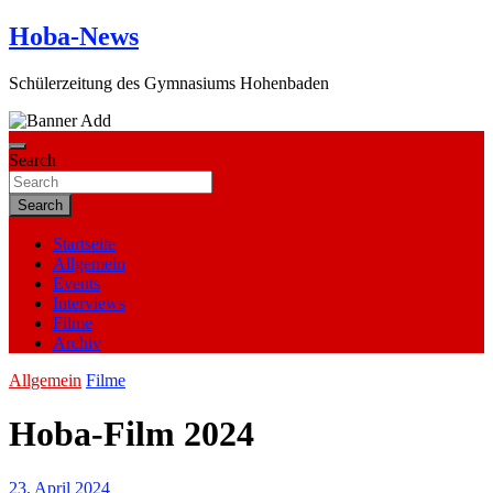
Skip
Hoba-News
to
content
Schülerzeitung des Gymnasiums Hohenbaden
Search
Search
Startseite
Allgemein
Events
Interviews
Filme
Archiv
Allgemein
Filme
Hoba-Film 2024
23. April 2024