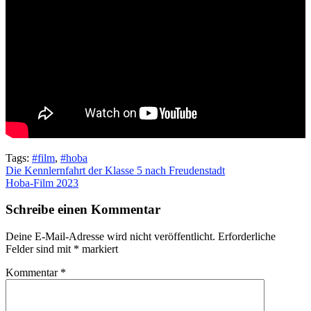
Tags:
#film
,
#hoba
Beitragsnavigation
Die Kennlernfahrt der Klasse 5 nach Freudenstadt
Hoba-Film 2023
Schreibe einen Kommentar
Deine E-Mail-Adresse wird nicht veröffentlicht.
Erforderliche
Felder sind mit
*
markiert
Kommentar
*